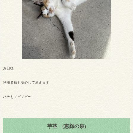
お日様
利用者様も安心して通えます
ハチもノビノビ〜
芋茎 (恵顔の泉)