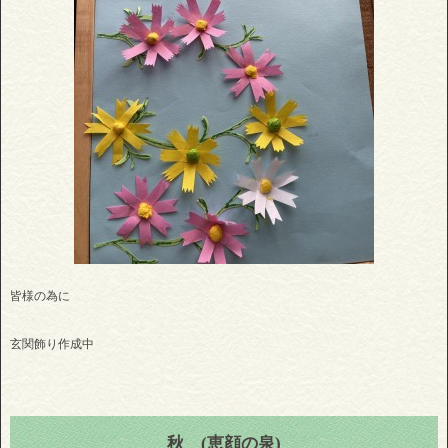
皆様の為に
玄関飾り作成中
秋 (恵顔の泉)